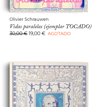
Olivier Schrauwen
Vidas paralelas (ejemplar TOCADO)
El
El
30,00
€
19,00
€
AGOTADO
precio
precio
original
actual
era:
es:
30,00 €.
19,00 €.