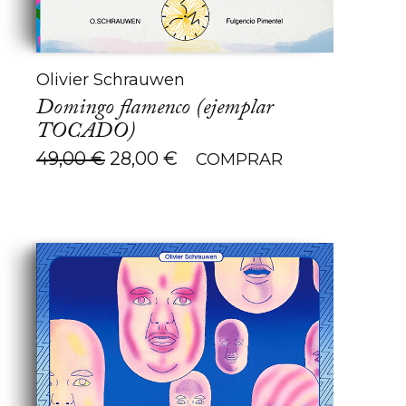
Olivier Schrauwen
Domingo flamenco (ejemplar
TOCADO)
El
El
49,00
€
28,00
€
COMPRAR
precio
precio
original
actual
era:
es:
49,00 €.
28,00 €.