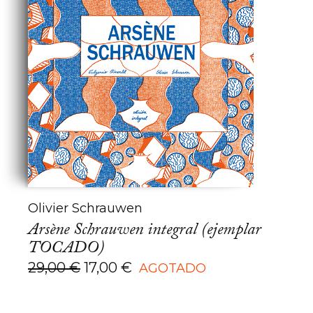
Olivier Schrauwen
Arsène Schrauwen integral (ejemplar
TOCADO)
El
El
29,00
€
17,00
€
AGOTADO
precio
precio
original
actual
era:
es: