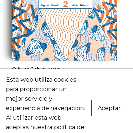
Olivier Schrauwen
Arsène Schrauwen II
Esta web utiliza cookies
14,00
€
COMPRAR
para proporcionar un
mejor servicio y
experiencia de navegación.
Aceptar
Al utilizar esta web,
aceptas nuestra
política de
1
2