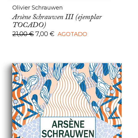
Olivier Schrauwen
Arsène Schrauwen III (ejemplar
TOCADO)
El
El
21,00
€
7,00
€
AGOTADO
precio
precio
original
actual
era:
es:
21,00 €.
7,00 €.