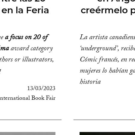
en la Feria
creérmelo 
be
a focus on 20 of
La artista canadiense
ima
award category
‘underground’, recib
thors or illustrators,
Cómic francés, en re
mujeres lo habían g
d
historia
13/03/2023
nternational Book Fair