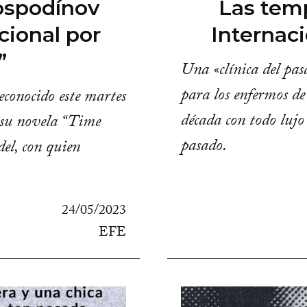
ospodínov
Las temp
cional por
Internac
”
Una «clínica del pa
para los enfermos d
conocido este martes
década con todo lujo 
r su novela “Time
pasado.
del, con quien
24/05/2023
EFE