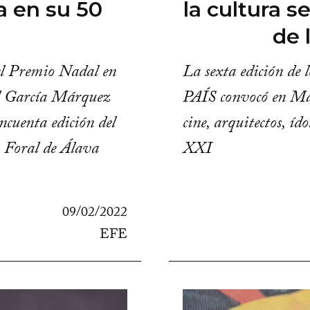
a en su 50
la cultura s
de 
del Premio Nadal en
La sexta edición de 
l García Márquez
PAÍS convocó en Madr
ncuenta edición del
cine, arquitectos, íd
n Foral de Álava
XXI
09/02/2022
EFE