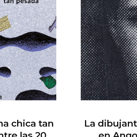
na chica tan
La dibujant
tre las 20
en Ango