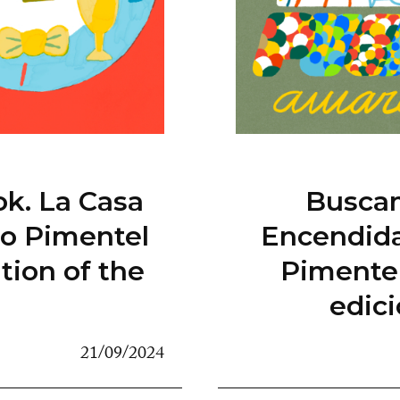
ok. La Casa
Buscam
o Pimentel
Encendida 
tion of the
Pimentel
edic
21/09/2024