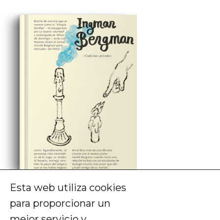
Esta web utiliza cookies
Ingmar Bergman
para proporcionar un
Confesiones privadas
mejor servicio y