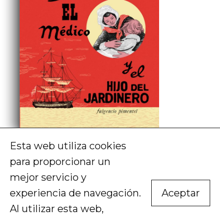
Esta web utiliza cookies
Cristina Sardà
para proporcionar un
La vaca, el médico y el hijo del jardinero
mejor servicio y
19,50
€
COMPRAR
experiencia de navegación.
Aceptar
Al utilizar esta web,