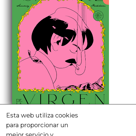
Esta web utiliza cookies
Sammy Harkham
para proporcionar un
La sangre de la virgen
mejor servicio y