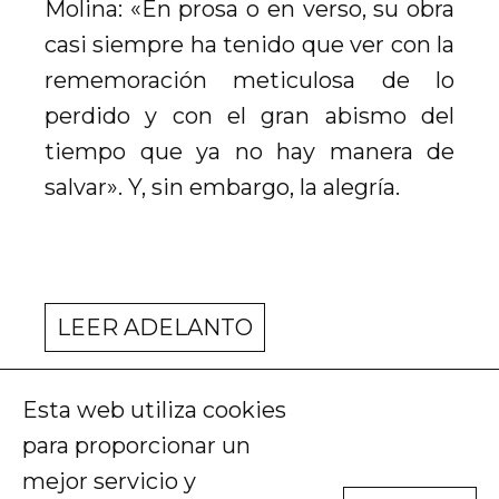
Molina: «En prosa o en verso, su obra
casi siempre ha tenido que ver con la
rememoración meticulosa de lo
perdido y con el gran abismo del
tiempo que ya no hay manera de
salvar». Y, sin embargo, la alegría.
LEER ADELANTO
Esta web utiliza cookies
Colección La Principal
978-84-19737-56-4
para proporcionar un
junio 2026
mejor servicio y
Tapa dura