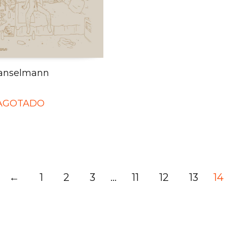
anselmann
AGOTADO
←
1
2
3
…
11
12
13
14