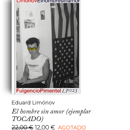
Eduard Limónov
El hombre sin amor (ejemplar
TOCADO)
El
El
22,00
€
12,00
€
AGOTADO