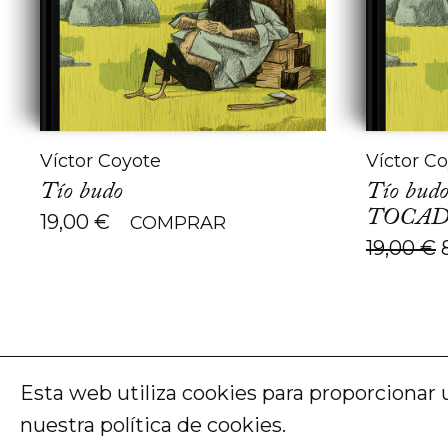
Víctor Coyote
Víctor C
Tío budo
Tío budo
TOCAD
19,00
€
COMPRAR
19,00
€
e
Esta web utiliza cookies para proporcionar 
nuestra
política de cookies
.