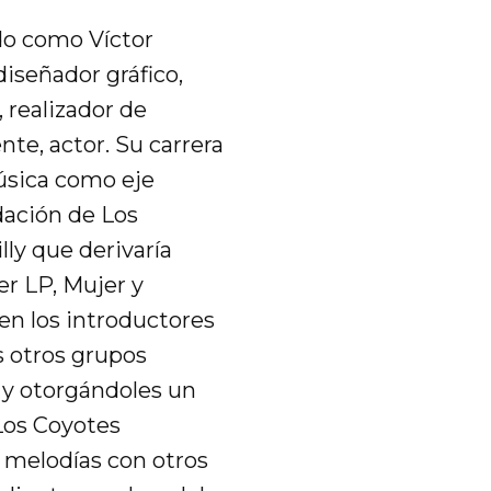
ido como Víctor
diseñador gráfico,
, realizador de
te, actor. Su carrera
música como eje
dación de Los
ly que derivaría
er LP, Mujer y
en los introductores
 otros grupos
 y otorgándoles un
Los Coyotes
 melodías con otros