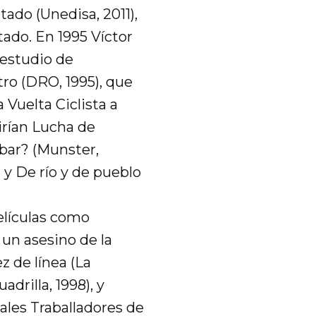
tado (Unedisa, 2011),
ado. En 1995 Víctor
l estudio de
tro (DRO, 1995), que
a Vuelta Ciclista a
irían Lucha de
lbar? (Munster,
) y De río y de pueblo
elículas como
 un asesino de la
ez de línea (La
adrilla, 1998), y
les Traballadores de