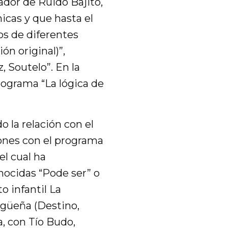
ador de Ruido Bajito,
icas y que hasta el
s de diferentes
ón original)”,
z, Soutelo”. En la
rograma “La lógica de
o la relación con el
iones con el programa
el cual ha
nocidas “Pode ser” o
o infantil La
igüeña (Destino,
a, con Tío Budo,