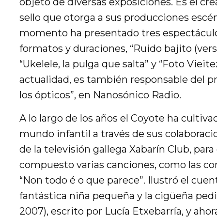
objeto de diversas exposiciones. Es el cre
sello que otorga a sus producciones escén
momento ha presentado tres espectáculo
formatos y duraciones, “Ruido bajito (versi
“Ukelele, la pulga que salta” y “Foto Vieite
actualidad, es también responsable del p
los ópticos”, en Nanosónico Radio.
A lo largo de los años el Coyote ha cultivad
mundo infantil a través de sus colaborac
de la televisión gallega Xabarín Club, para 
compuesto varias canciones, como las co
“Non todo é o que parece”. Ilustró el cuent
fantástica niña pequeña y la cigüeña ped
2007), escrito por Lucía Etxebarría, y ahor