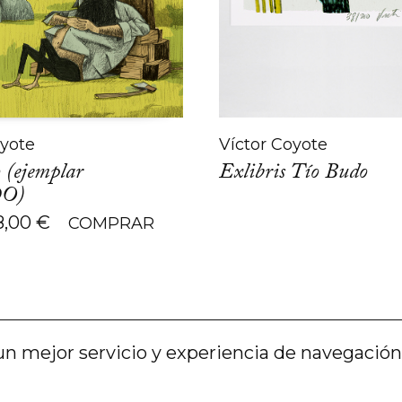
oyote
Víctor Coyote
 (ejemplar
Exlibris Tío Budo
O)
El
El
8,00
€
COMPRAR
precio
precio
original
actual
ra:
es:
19,00 €.
8,00 €.
un mejor servicio y experiencia de navegación. 