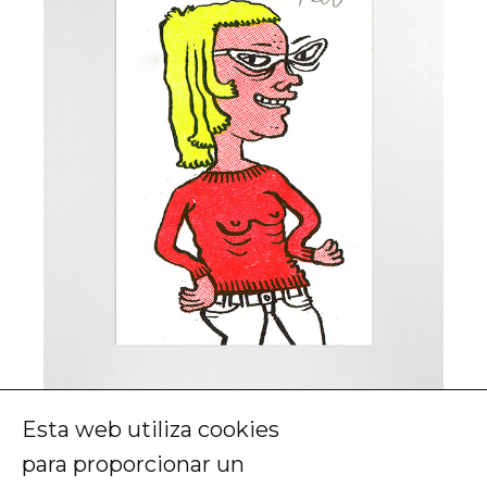
Esta web utiliza cookies
Julie Doucet
para proporcionar un
Exlibris Comics (1994-2016)