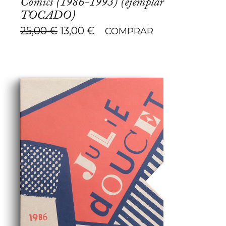
Cómics (1986-1993) (ejemplar
TOCADO)
El
El
25,00
€
13,00
€
COMPRAR
precio
precio
original
actual
era:
es:
25,00 €.
13,00 €.