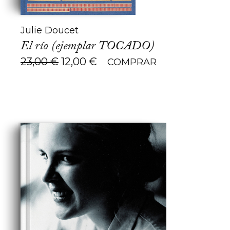
Julie Doucet
El río (ejemplar TOCADO)
El
El
23,00
€
12,00
€
COMPRAR
precio
precio
original
actual
era:
es:
23,00 €.
12,00 €.