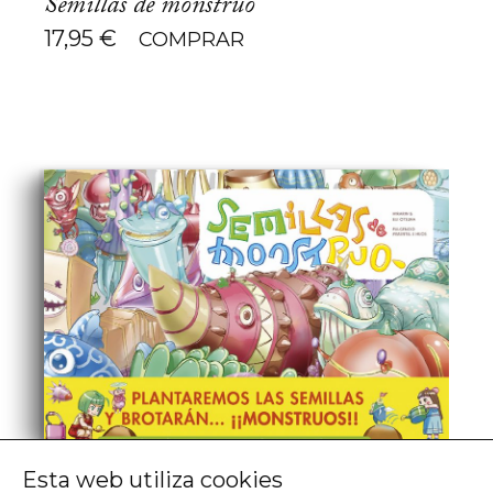
Semillas de monstruo
17,95
€
COMPRAR
Esta web utiliza cookies
Eiji Otsuka, Hirarin