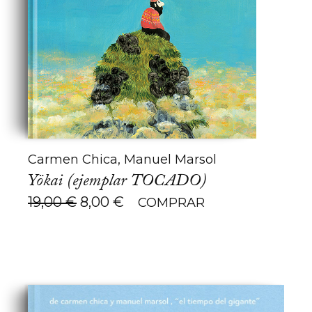
Carmen Chica, Manuel Marsol
Yökai (ejemplar TOCADO)
El
El
19,00
€
8,00
€
COMPRAR
precio
precio
original
actual
era:
es:
19,00 €.
8,00 €.