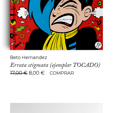
Beto Hernandez
Errata stigmata (ejemplar TOCADO)
El
El
17,00
€
8,00
€
COMPRAR
precio
precio
original
actual
era:
es:
17,00 €.
8,00 €.