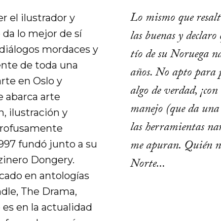
Lo mismo que resalto
r el ilustrador y
las buenas y declaro
da lo mejor de sí
 diálogos mordaces y
tío de su Noruega nat
rente de toda una
años. No apto para p
rte en Oslo y
algo de verdad, ¡co
e abarca arte
manejo (que da una 
 ilustración y
las herramientas narr
 profusamente
me apuran. Quién nos
1997 fundó junto a su
nzinero Dongery.
Norte...
cado en antologías
ndle, The Drama,
 es en la actualidad