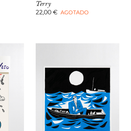
José Quintanar, Los Bravú,
Terry
Michael DeForge, Nacho
22,00
€
AGOTADO
García, Olivier Schrauwen,
Peter Jojaio, Rayco Pulido,
Sammy Harkham, Sébastien
Lumineau, Seiichi Hayashi,
Simon Hanselmann, Sindre
Goksøyr