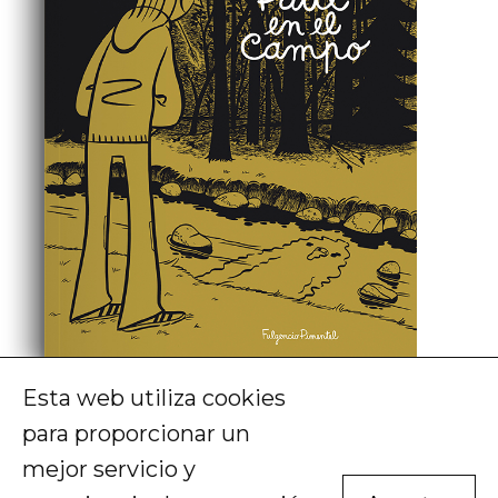
Esta web utiliza cookies
Michel Rabagliati
para proporcionar un
Paul en el campo (ejemplar TOCADO)
mejor servicio y
El
El
21,00
€
14,00
€
AGOTADO
precio
precio