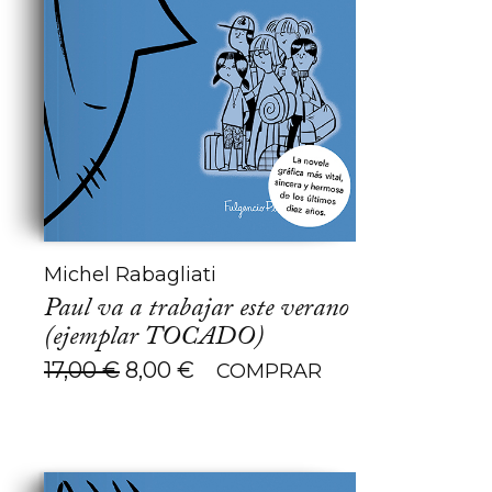
Michel Rabagliati
Paul va a trabajar este verano
(ejemplar TOCADO)
El
El
17,00
€
8,00
€
COMPRAR
precio
precio
original
actual
era:
es:
17,00 €.
8,00 €.